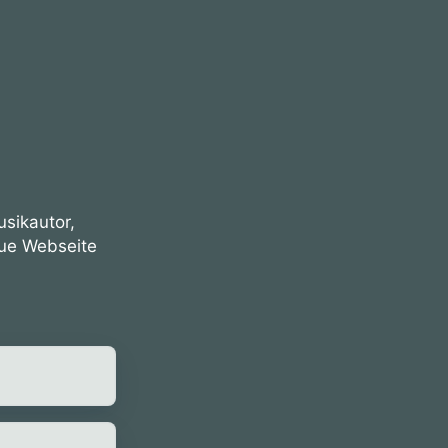
usikautor,
eue Webseite